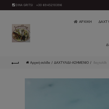
DINA GRITSI
+30 6945210396
ΑΡΧΙΚΗ
ΔΑΧΤΥ
Δ
Αρχική σελίδα
ΔΑΧΤΥΛΙΔΙ-ΑΣΗΜΕΝΙΟ
δαχτυλίδι