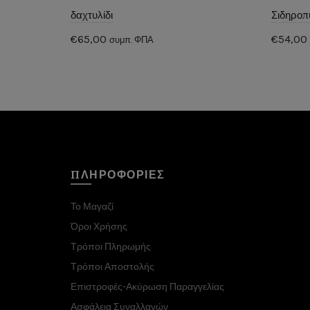
δαχτυλίδι
Σιδηροπ
€
65,00
€
54,00
συμπ. ΦΠΑ
Προσθήκη στο καλάθι
Προσ
ΠΛΗΡΟΦΟΡΙΕΣ
Το Μαγαζί
Όροι Χρήσης
Τρόποι Πληρωμής
Τρόποι Αποστολής
Επιστροφές-Ακύρωση Παραγγελίας
Ασφάλεια Συναλλαγών