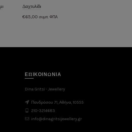
μι
Δαχτυλίδι
Πράσινος λ
€
65,00
€
75,00
συμπ. ΦΠΑ
συμ
Προσθήκη στο καλάθι
Προσθήκ
ΕΠΙΚΟΙΝΩΝΙΑ
Dina Gritsi - Jewellery
Πανδρόσου 71, Αθήνα, 10555
210-3214683
info@dinagritsijewellery.gr