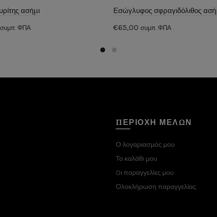
υρίτης ασήμι
Εσώγλυφος σφραγιδόλιθος ασή
€
65,00
συμπ. ΦΠΑ
συμπ. ΦΠΑ
θήκη στο καλάθι
Προσθήκη στο καλάθι
ΠΕΡΙΟΧΗ ΜΕΛΩΝ
Ο λογαριασμός μου
Το καλάθι μου
Oι παραγγελίες μου
Ολοκλήρωση παραγγελίας