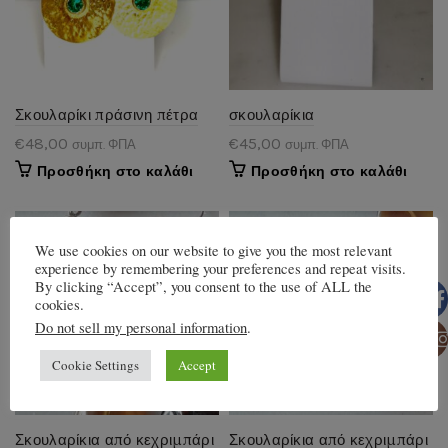
Σκουλαρίκι πράσινη πέτρα
σκουλαρίκια
€
48,00
€
45,00
συμπ. ΦΠΑ
συμπ. ΦΠΑ
Προσθήκη στο καλάθι
Προσθήκη στο καλάθι
We use cookies on our website to give you the most relevant
experience by remembering your preferences and repeat visits.
By clicking “Accept”, you consent to the use of ALL the
cookies.
Do not sell my personal information
.
Faceb
Cookie Settings
Accept
Insta
Σκουλαρίκια από κεχριμπάρι
Σκουλαρίκια από κεχριμπάρι