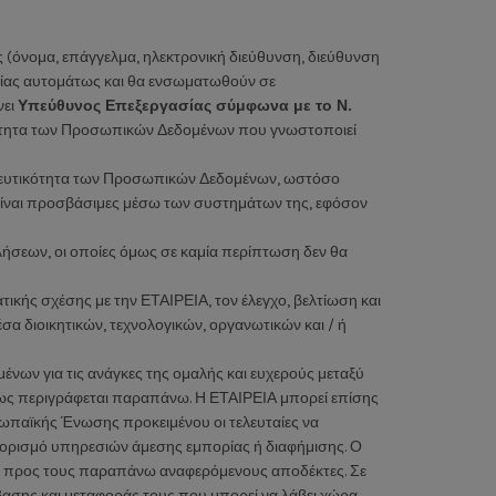
ς (όνομα, επάγγελμα, ηλεκτρονική διεύθυνση, διεύθυνση
ασίας αυτομάτως και θα ενσωματωθούν σε
νει
Υπεύθυνος Επεξεργασίας σύμφωνα με το Ν.
φορότητα των Προσωπικών Δεδομένων που γνωστοποιεί
πιστευτικότητα των Προσωπικών Δεδομένων, ωστόσο
είναι προσβάσιμες μέσω των συστημάτων της, εφόσον
λήσεων, οι οποίες όμως σε καμία περίπτωση δεν θα
κής σχέσης με την ΕΤΑΙΡΕΙΑ, τον έλεγχο, βελτίωση και
σα διοικητικών, τεχνολογικών, οργανωτικών και / ή
νων για τις ανάγκες της ομαλής και ευχερούς μεταξύ
ως περιγράφεται παραπάνω. Η ΕΤΑΙΡΕΙΑ μπορεί επίσης
ρωπαϊκής Ένωσης προκειμένου οι τελευταίες να
ρισμό υπηρεσιών άμεσης εμπορίας ή διαφήμισης. Ο
ία προς τους παραπάνω αναφερόμενους αποδέκτες. Σε
ασης και μεταφοράς τους που μπορεί να λάβει χώρα.