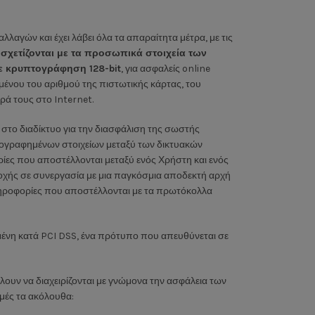
αγών και έχει λάβει όλα τα απαραίτητα μέτρα, με τις
 σχετίζονται με τα προσωπικά στοιχεία των
ε κρυπτογράφηση 128-bit
, για ασφαλείς online
ένου του αριθμού της πιστωτικής κάρτας, του
ά τους στο Internet.
 στο διαδίκτυο για την διασφάλιση της σωστής
τογραφημένων στοιχείων μεταξύ των δικτυακών
ίες που αποστέλλονται μεταξύ ενός Χρήστη και ενός
οχής σε συνεργασία με μια παγκόσμια αποδεκτή αρχή
ληροφορίες που αποστέλλονται με τα πρωτόκολλα
μένη κατά PCI DSS, ένα πρότυπο που απευθύνεται σε
λουν να διαχειρίζονται με γνώμονα την ασφάλεια των
μμές τα ακόλουθα: