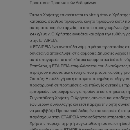
Προστασία Προσωπικών Δεδομένων
Όταν ο Χρήστης επισκέπτεται το Site ή όταν ο Χρήστης 
κατοικίας, σταθερό τηλέφωνο, κινητό τηλέφωνο κλπ.) πο
αυτοματοποιημένα αρχεία, τα οποία προηγουμένως έχου
2472/1997
. Ο Χρήστης εγγυάται και φέρει την ευθύνη
στην ΕΤΑΙΡΕΙΑ.
H ΕΤΑΙΡΕΙΑ έχει αναπτύξει νόμιμα μέτρα προστασίας στ
δύναται να αποκαλύψει στις αρμόδιες Δημόσιες Αρχές 
αυτό υπαγορεύεται από κάποια εφαρμοστέα διάταξη νό
Επιπλέον, η ΕΤΑΙΡΕΙΑ επιφυλάσσεται του δικαιώματος τ
περιέχουν προσωπικά στοιχεία που μπορεί να οδηγήσο
Σκοπός: Η συλλογή και η αυτοματοποιημένη επεξεργασί
προσαρμογή σε προτιμήσεις και επιλογές σχετικά με προ
εμπορικών πληροφοριών για προϊόντα και υπηρεσίες τ
Συγκατάθεση Χρήστη: Ο Χρήστης συναινεί και αποδέχετα
των μερών συναλλαγής και έτσι παρέχει την ρητή συγ
να μεταβιβάζει Προσωπικά Δεδομένα σε εταιρείες ή ατο
παράσχουν στην ΕΤΑΙΡΕΙΑ οποιεσδήποτε υπηρεσίες σε
Χρήστης παρέχει τη ρητή συγκατάθεσή του και στη δι
κάθε περίπτωση η ΕΤΑΙΡΕΙΑ εγγυάται την εμπιστευτικό