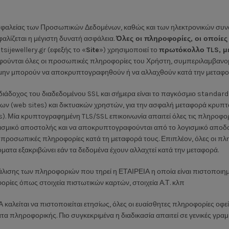
φαλείας των Προσωπικών Δεδομένων, καθώς και των ηλεκτρονικών συναλλ
αλίζεται η μέγιστη δυνατή ασφάλεια.
Όλες οι πληροφορίες, οι οποίες
tsijewellery.gr (εφεξής το «
Site
») χρησιμοποιεί το
πρωτόκολλο TLS, μ
φούνται όλες οι προσωπικές πληροφορίες του Χρήστη, συμπεριλαμβανομ
α μην μπορούν να αποκρυπτογραφηθούν ή να αλλαχθούν κατά την μεταφορ
 διάδοχος του διαδεδομένου SSL και σήμερα είναι το παγκόσμιο standard
ων (web sites) και δικτυακών χρηστών, για την ασφαλή μεταφορά κρυπ
). Μία κρυπτογραφημένη TLS/SSL επικοινωνία απαιτεί όλες τις πληροφορ
γισμικό αποστολής και να αποκρυπτογραφούνται από το λογισμικό αποδ
ς προσωπικές πληροφορίες κατά τη μεταφορά τους. Επιπλέον, όλες οι π
ατα εξακριβώνει εάν τα δεδομένα έχουν αλλαχτεί κατά την μεταφορά.
άλισης των πληροφοριών που τηρεί η ΕΤΑΙΡΕΙΑ η οποία είναι πιστοποιη
φορίες όπως στοιχεία πιστωτικών καρτών, στοιχεία Α.Τ. κλπ
αλείται να πιστοποιείται ετησίως, όλες οι ευαίσθητες πληροφορίες οφεί
α πληροφορικής. Πιο συγκεκριμένα η διαδικασία απαιτεί σε γενικές γρα