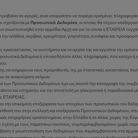
προβαίνει σε αγορές, είναι απαραίτητο να παρέχει ορισμένες πληροφορίε
υ σχετίζονται με
Προσωπικά Δεδομένα
, οι οποίες θα τύχουν επεξεργ
ν γνωστοποιηθεί στην αρμόδια Αρχή και για τα οποία η ΕΤΑΙΡΕΙΑ τυγχά
 για την αλήθεια, ακρίβεια, εγκυρότητα, γνησιότητα, συνάφεια και προσ
ις εγκαταστάσεις, τα συστήματα και τα αρχεία της και εγγυάται την εμ
Προσωπικά Δεδομένα ή οποιεσδήποτε άλλες πληροφορίες που κατέχει ή 
μου.
ης να ενημερώνει τους προμηθευτές της με στατιστικές καταστάσεις πω
υν σε αναγνώριση ατόμων.
α των Προσωπικών Δεδομένων έχει ως σκοπό την καταγραφή της συμβατι
ϊόντα και υπηρεσίες και την αποστολή με ηλεκτρονικά ή παραδοσιακά μέ
ης ΕΤΑΙΡΕΙΑΣ.
ι την επικείμενη επεξεργασία των στοιχείων των προσωπικών του δεδομέ
κατάθεσή του στην συλλογή και επεξεργασία Προσωπικών Δεδομένων, όπ
μικές επιχειρήσεις εγκατεστημένες στην Ελλάδα ή σε άλλες χώρες της Ευ
 σχέση με τους παραπάνω σκοπούς, συμπεριλαμβανομένων χωρίς περιο
αβίβαση ή γνωστοποίηση των δεδομένων που περιλαμβάνονται στα αρχε
τητα και ασφάλεια των Προσωπικών Δεδομένων κατά τη διαδικασία διαβίβ