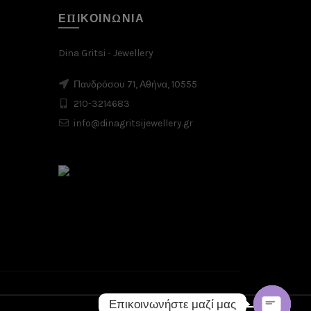
ΕΠΙΚΟΙΝΩΝΙΑ
Dina Gritsi - Jewellery
Πανδρόσου 71, Αθήνα, 10555
210-3214683
info@dinagritsijewellery.gr
Επικοινωνήστε μαζί μας