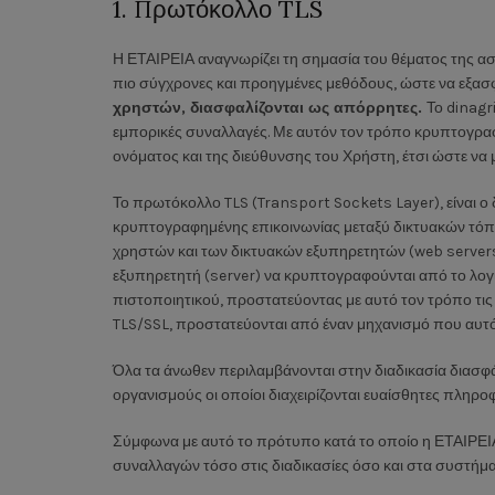
1. Πρωτόκολλο TLS
Η ΕΤΑΙΡΕΙΑ αναγνωρίζει τη σημασία του θέματος της ασ
πιο σύγχρονες και προηγμένες μεθόδους, ώστε να εξασφ
χρηστών, διασφαλίζονται ως απόρρητες.
Το dinagri
εμπορικές συναλλαγές. Με αυτόν τον τρόπο κρυπτογρα
ονόματος και της διεύθυνσης του Χρήστη, έτσι ώστε ν
Το πρωτόκολλο TLS (Transport Sockets Layer), είναι ο
κρυπτογραφημένης επικοινωνίας μεταξύ δικτυακών τόπ
χρηστών και των δικτυακών εξυπηρετητών (web servers
εξυπηρετητή (server) να κρυπτογραφούνται από το λο
πιστοποιητικού, προστατεύοντας με αυτό τον τρόπο τι
TLS/SSL, προστατεύονται από έναν μηχανισμό που αυτόμ
Όλα τα άνωθεν περιλαμβάνονται στην διαδικασία διασφ
οργανισμούς οι οποίοι διαχειρίζονται ευαίσθητες πληρο
Σύμφωνα με αυτό το πρότυπο κατά το οποίο η ΕΤΑΙΡΕΙΑ κ
συναλλαγών τόσο στις διαδικασίες όσο και στα συστήματ